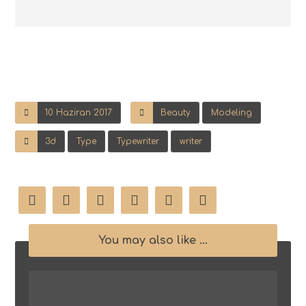
10 Haziran 2017
Beauty
Modeling
3d
Type
Typewriter
writer
You may also like ...