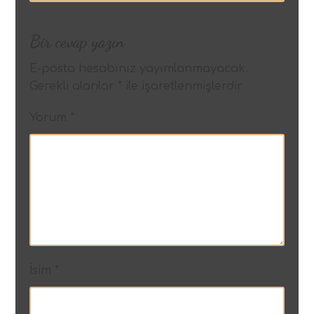
Bir cevap yazın
E-posta hesabınız yayımlanmayacak.
Gerekli alanlar
*
ile işaretlenmişlerdir
Yorum
*
İsim
*