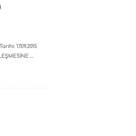
n
rihi: 17.09.2015
EŞMESİNE ...