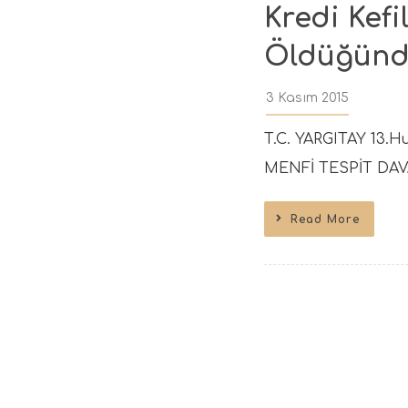
Kredi Kefi
Öldüğünde
3 Kasım 2015
T.C. YARGITAY 13.Hu
MENFİ TESPİT DAV
Read More