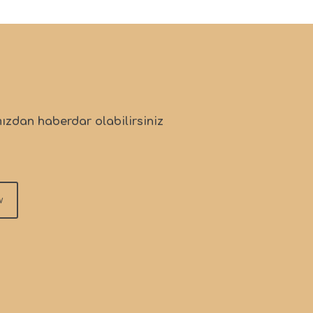
mızdan haberdar olabilirsiniz
w